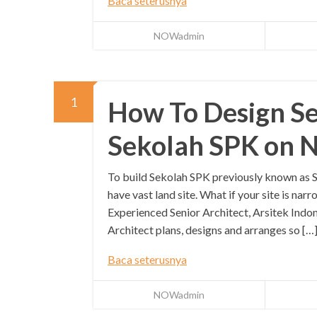
Baca seterusnya
NOWadmin
1
How To Design Se
Sekolah SPK on N
To build Sekolah SPK previously known as S
have vast land site. What if your site is n
Experienced Senior Architect, Arsitek Indon
Architect plans, designs and arranges so […
Baca seterusnya
NOWadmin