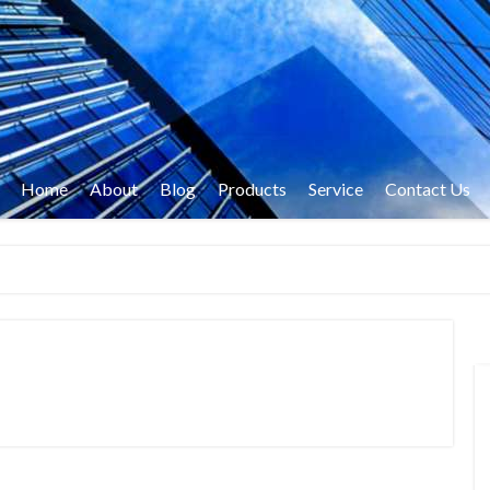
Home
About
Blog
Products
Service
Contact Us