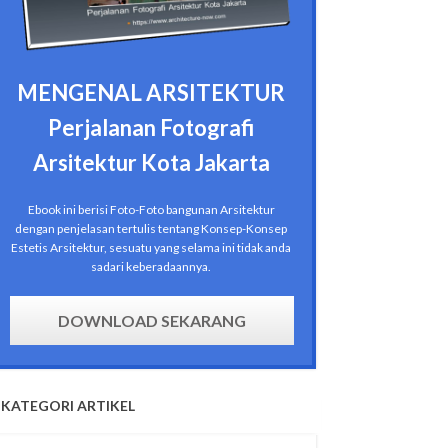
MENGENAL ARSITEKTUR
Perjalanan Fotografi
Arsitektur Kota Jakarta
Ebook ini berisi Foto-Foto bangunan Arsitektur
dengan penjelasan tertulis tentang Konsep-Konsep
Estetis Arsitektur, sesuatu yang selama ini tidak anda
sadari keberadaannya.
DOWNLOAD SEKARANG
KATEGORI ARTIKEL