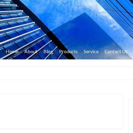
Home
About
Blog
Products
Service
Contact Us