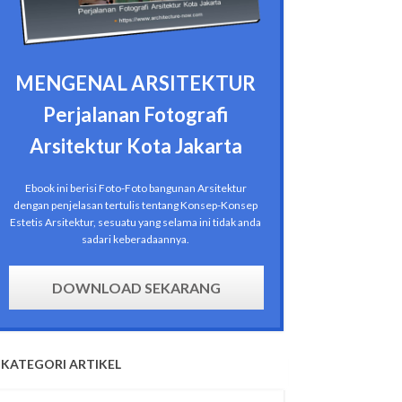
MENGENAL ARSITEKTUR
Perjalanan Fotografi
Arsitektur Kota Jakarta
Ebook ini berisi Foto-Foto bangunan Arsitektur
dengan penjelasan tertulis tentang Konsep-Konsep
Estetis Arsitektur, sesuatu yang selama ini tidak anda
sadari keberadaannya.
DOWNLOAD SEKARANG
KATEGORI ARTIKEL