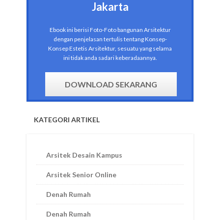
Jakarta
Ebook ini berisi Foto-Foto bangunan Arsitektur
dengan penjelasan tertulis tentang Konsep-
Konsep Estetis Arsitektur, sesuatu yang selama
ini tidak anda sadari keberadaannya.
DOWNLOAD SEKARANG
KATEGORI ARTIKEL
Arsitek Desain Kampus
Arsitek Senior Online
Denah Rumah
Denah Rumah